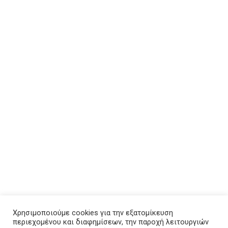
βγάζουν βόλτα,
βγαίνουμε βόλτα
ΜΑΖΙ!
3 ΜΑΪ́ΟΥ, 2022
Κάθε αγάπη είναι
μια άλλη ποιότητα!
26 ΑΠΡΙΛΊΟΥ, 2022
ACCOUNT
Σύνδεση
Ροή καταχωρίσεων
Χρησιμοποιούμε cookies για την εξατομίκευση
Ροή σχολίων
περιεχομένου και διαφημίσεων, την παροχή λειτουργιών